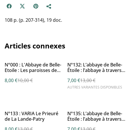
108 p. (p. 207-314), 19 doc.
Articles connexes
%
%
N°000 : L'Abbaye de Belle-
N°132: L’abbaye de Belle-
Etoile : Les paroisses de
Étoile : l’abbaye à travers
l'Abbaye de Belle-Etoile
les siècles (première
8,00 €
10,00 €
7,00 €
13,00 €
par Dr J. FOURNEE
partie) par J. FOURNÉE
AUTRES VARIANTES DISPONIBLES
%
%
N°133 : VARIA Le Prieuré
N°135: L’abbaye de Belle-
de La Lande-Patry
Étoile : l’abbaye à travers
les siècles (deuxième
8,00 €
13,00 €
7,00 €
13,00 €