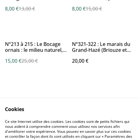
partie : mythes, légendes
8,00 €
13,00 €
8,00 €
15,00 €
et traditions par J.
FOURNÉE et J.-P. SUAU
%
N°213 à 215 : Le Bocage
N°321-322 : Le marais du
ornais : le milieu naturel,
Grand-Hazé (Briouze et
environnements présents
Bellou-en-Houlme).
15,00 €
25,00 €
20,00 €
et passés par M. LAVOLLÉ
Cookies
Nous Contacter
Conditions Générales
Ce site Internet utilise des cookies. Les cookies sont de petits fichiers qui
Confidentialité
Cookies
nous aident à comprendre comment vous utilisez nos services afin
d'améliorer votre expérience. Vous pouvez en savoir plus sur ces cookies
et contrôler la façon dont ils sont utilisés en cliquant sur « Paramètres des