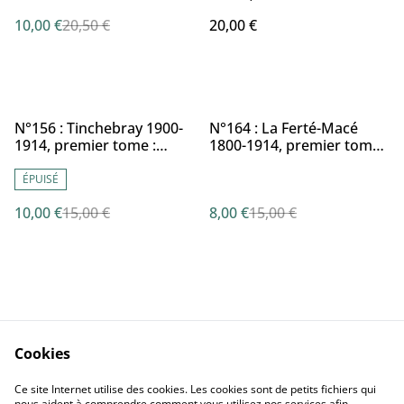
industrielle fille d'un
minoteries du Bocage
10,00 €
20,50 €
20,00 €
Bocage en criser J.C.
ornais, du début du XVIIe
RUPPÉ et J.-C. ALMIN
au début XXIe siècle par P.
BIREE
%
%
N°156 : Tinchebray 1900-
N°164 : La Ferté-Macé
1914, premier tome :
1800-1914, premier tome :
dualités et
l’urbanisme et son
métamorphoses par M.
évolution par M. LOUVEL
ÉPUISÉ
LAVOLLÉ
10,00 €
15,00 €
8,00 €
15,00 €
Cookies
Nous Contacter
Conditions Générales
Ce site Internet utilise des cookies. Les cookies sont de petits fichiers qui
Confidentialité
Cookies
nous aident à comprendre comment vous utilisez nos services afin