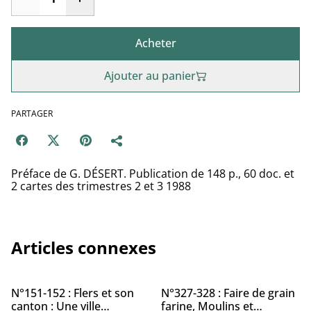
Acheter
Ajouter au panier
PARTAGER
Préface de G. DÉSERT. Publication de 148 p., 60 doc. et
2 cartes des trimestres 2 et 3 1988
Articles connexes
%
N°151-152 : Flers et son
N°327-328 : Faire de grain
canton : Une ville
farine, Moulins et