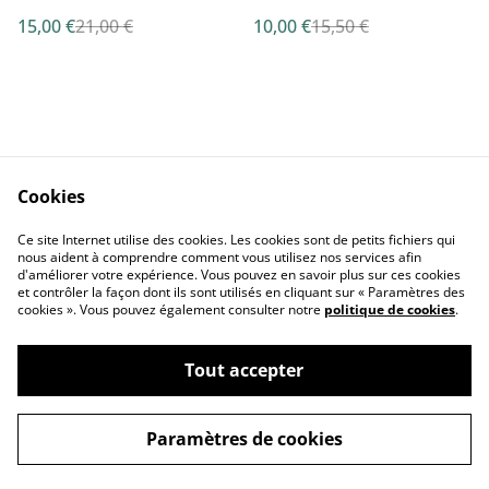
face à la répression Tome
Résistance face à la
15,00 €
21,00 €
10,00 €
15,50 €
1 par G. BOURDIN
répression par G.
BOURDIN
Cookies
Nous Contacter
Conditions Générales
Ce site Internet utilise des cookies. Les cookies sont de petits fichiers qui
Confidentialité
Cookies
nous aident à comprendre comment vous utilisez nos services afin
d'améliorer votre expérience. Vous pouvez en savoir plus sur ces cookies
et contrôler la façon dont ils sont utilisés en cliquant sur « Paramètres des
cookies ». Vous pouvez également consulter notre
politique de cookies
.
Tout accepter
©
2026
LE PAYS BAS-NORMAND
Paramètres de cookies
powered by