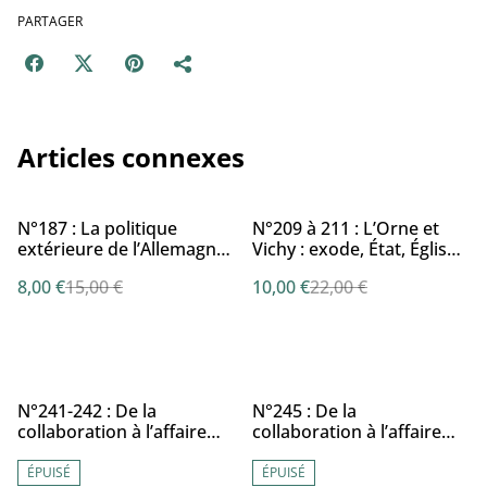
PARTAGER
Articles connexes
%
%
N°187 : La politique
N°209 à 211 : L’Orne et
extérieure de l’Allemagne
Vichy : exode, État, Église,
(1933- 1936) à travers la
encadrement par G.
8,00 €
15,00 €
10,00 €
22,00 €
presse ornaise par J.-P.
BOURDIN
RENARD
%
%
N°241-242 : De la
N°245 : De la
collaboration à l’affaire
collaboration à l’affaire
Bernard Jardin (Orne,
Bernard Jardin (Orne,
1940-1946). La Résistance
1940-1946). Tome 2 La
ÉPUISÉ
ÉPUISÉ