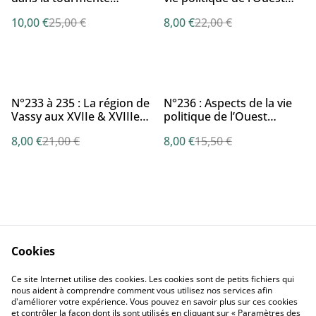
révolutionnaire : histoire
intérieur à l’époque de la
10,00 €
25,00 €
8,00 €
22,00 €
religieuse des trente-deux
transition directoriale :
paroisses (1789-1806) par
l’exemple ornais part. 1
F. L’HOSTIS
par S. DENYS-BLONDEAU
%
%
N°233 à 235 : La région de
N°236 : Aspects de la vie
Vassy aux XVIIe & XVIIIe
politique de l’Ouest
siècles : ce que nous
intérieur à l’époque de la
8,00 €
21,00 €
8,00 €
15,50 €
apprennent les registres
transition directoriale :
de tabellionage Part.2 par
l’exemple ornais (3e
M. LAVOLLÉ & G.
partie) par S. DENYS-
VILLEROY
BLONDEAU
Cookies
Nous Contacter
Conditions Générales
Ce site Internet utilise des cookies. Les cookies sont de petits fichiers qui
Confidentialité
Cookies
nous aident à comprendre comment vous utilisez nos services afin
d'améliorer votre expérience. Vous pouvez en savoir plus sur ces cookies
et contrôler la façon dont ils sont utilisés en cliquant sur « Paramètres des