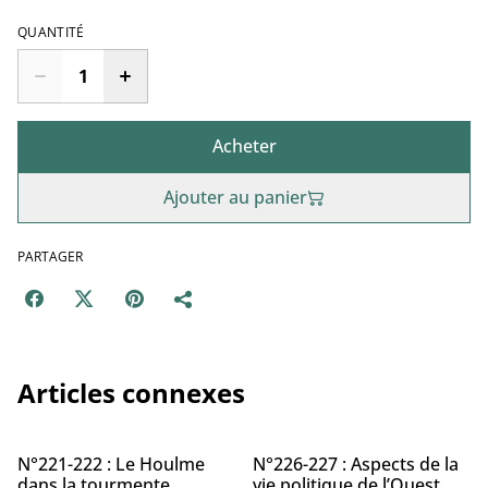
QUANTITÉ
Acheter
Ajouter au panier
PARTAGER
Articles connexes
%
%
N°221-222 : Le Houlme
N°226-227 : Aspects de la
dans la tourmente
vie politique de l’Ouest