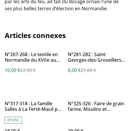
par les arts du feu, ait fait du Bocage ornais l’une de
ses plus belles terres d’élection en Normandie.
Articles connexes
%
%
N°267-268 : Le textile en
N°281-282 : Saint-
Normandie du XVIIe au
Georges-des-Groseillers
XXe siècle. Actes du
(Orne) par J.JOUSSE et
10,00 €
22,00 €
8,00 €
21,00 €
colloque de Flers (28-29
S.ROBINE.
septembre 2007) dirigé
par A. LEMÉNOREL
N°317-318 : La famille
N°325-326 : Faire de grain
Salles à La Ferté-Macé par
farine, Moulins et
M. LOUVEL.
minoteries du Bocage
ornais, du début du XVIIe
ÉPUISÉ
au début XXIe siècle par P.